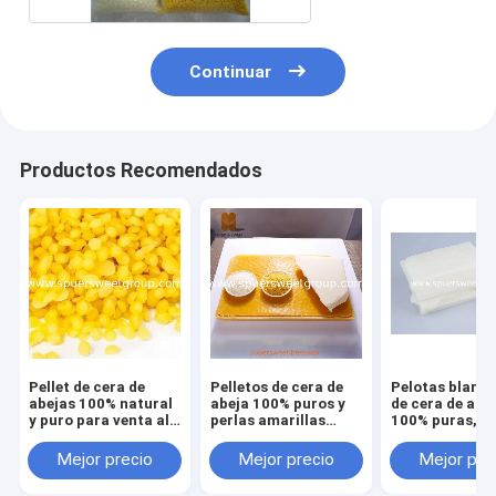
Continuar
Productos Recomendados
Pellet de cera de
Pelletos de cera de
Pelotas blanq
abejas 100% natural
abeja 100% puros y
de cera de abe
y puro para venta al
perlas amarillas
100% puras,
por mayor
Perlas naturales de
escamas blanc
cera de abeja para
cera de abeja
Mejor precio
Mejor precio
Mejor pre
bricolaje