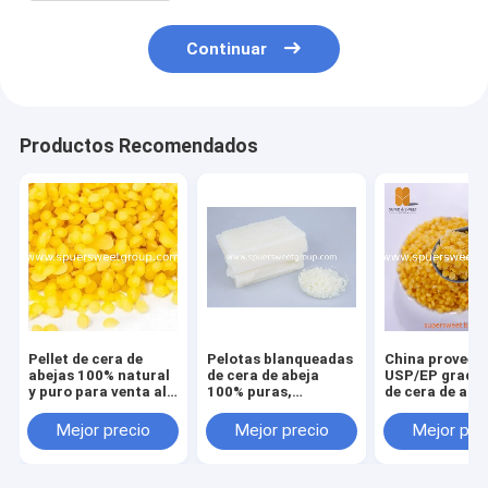
Continuar
Productos Recomendados
Pellet de cera de
Pelotas blanqueadas
China proveed
abejas 100% natural
de cera de abeja
USP/EP grado 
y puro para venta al
100% puras,
de cera de abe
por mayor
escamas blancas de
amarilla/perlas
cera de abeja
Granulado de 
Mejor precio
Mejor precio
Mejor pre
abeja