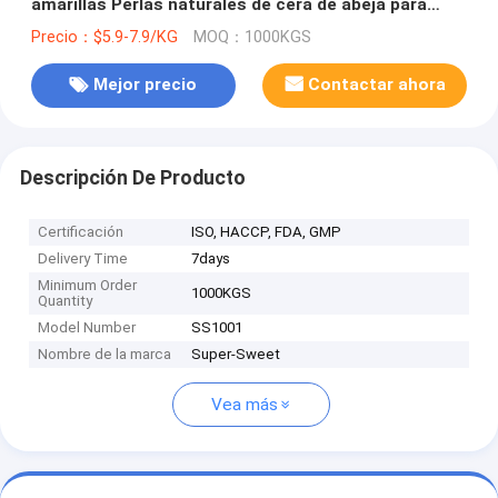
amarillas Perlas naturales de cera de abeja para
bricolaje
Precio：$5.9-7.9/KG
MOQ：1000KGS
Mejor precio
Contactar ahora
Descripción De Producto
Certificación
ISO, HACCP, FDA, GMP
Delivery Time
7days
Minimum Order
1000KGS
Quantity
Model Number
SS1001
Nombre de la marca
Super-Sweet
Vea más