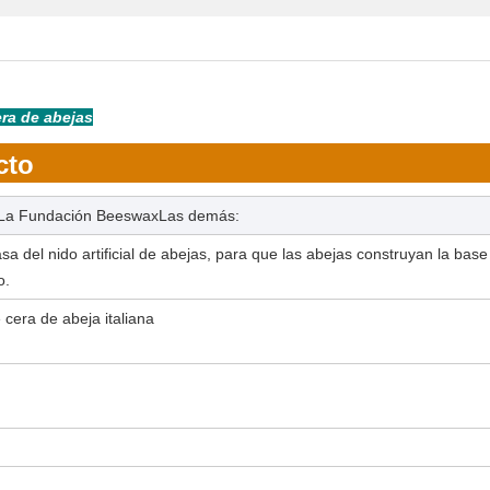
era de abejas
cto
La Fundación Beeswax
Las demás:
sa del nido artificial de abejas, para que las abejas construyan la base
o.
cera de abeja italiana