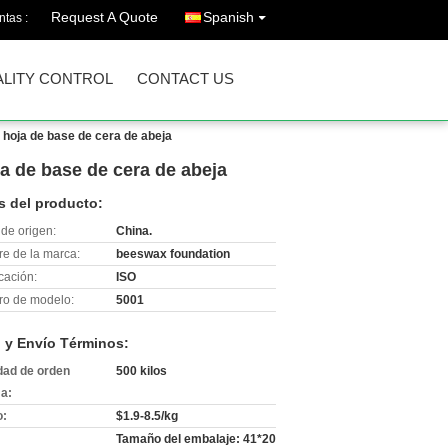
Request A Quote
Spanish
ntas :
LITY CONTROL
CONTACT US
a hoja de base de cera de abeja
ja de base de cera de abeja
s del producto:
de origen:
China.
e de la marca:
beeswax foundation
icación:
ISO
o de modelo:
5001
 y Envío Términos:
dad de orden
500 kilos
a:
o:
$1.9-8.5/kg
Tamaño del embalaje: 41*20