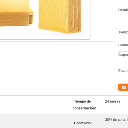
Detal
Tiemp
Condi
Capac
Envas
Tiempo de
24 meses
conservación:
30% de cera d
Contenido: