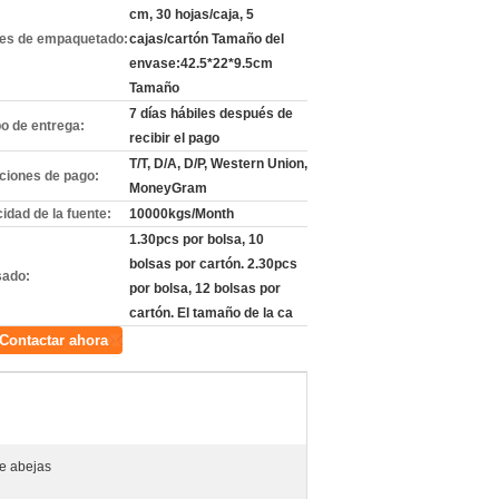
cm, 30 hojas/caja, 5
les de empaquetado:
cajas/cartón Tamaño del
envase:42.5*22*9.5cm
Tamaño
7 días hábiles después de
o de entrega:
recibir el pago
T/T, D/A, D/P, Western Union,
ciones de pago:
MoneyGram
idad de la fuente:
10000kgs/Month
1.30pcs por bolsa, 10
bolsas por cartón. 2.30pcs
ado:
por bolsa, 12 bolsas por
cartón. El tamaño de la ca
Contactar ahora
e abejas