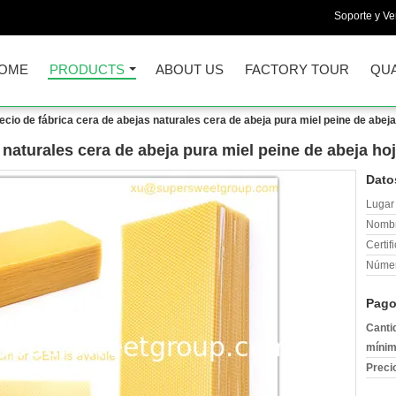
Soporte y Ve
OME
PRODUCTS
ABOUT US
FACTORY TOUR
QUA
ecio de fábrica cera de abejas naturales cera de abeja pura miel peine de abej
 naturales cera de abeja pura miel peine de abeja ho
Dato
Lugar 
Nombr
Certif
Númer
Pago
Canti
mínim
Preci