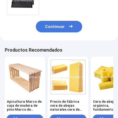
profunda marcos de abejas de
plástico con fundación
Continuar
Productos Recomendados
Apicultura Marco de
Precio de fábrica
Cera de abeja
caja de madera de
cera de abejas
orgánica,
pino Marco de
naturales cera de
fundamento de
colmena Marco de
abeja pura miel peine
de abeja pura 
colmena de madera
de abeja hoja de base
apicultura