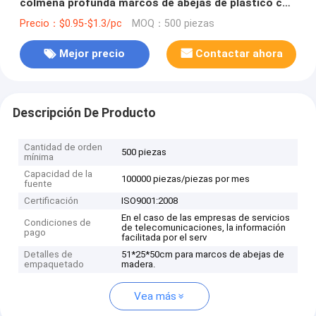
colmena profunda marcos de abejas de plástico con
fundación
Precio：$0.95-$1.3/pc
MOQ：500 piezas
Mejor precio
Contactar ahora
Descripción De Producto
Cantidad de orden
500 piezas
mínima
Capacidad de la
100000 piezas/piezas por mes
fuente
Certificación
ISO9001:2008
En el caso de las empresas de servicios
Condiciones de
de telecomunicaciones, la información
pago
facilitada por el serv
Detalles de
51*25*50cm para marcos de abejas de
empaquetado
madera.
Vea más