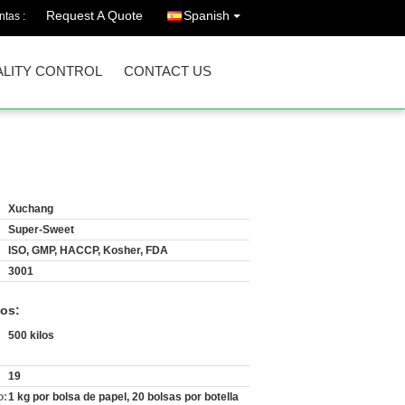
Request A Quote
Spanish
ntas :
LITY CONTROL
CONTACT US
Xuchang
Super-Sweet
ISO, GMP, HACCP, Kosher, FDA
3001
os:
500 kilos
19
o:
1 kg por bolsa de papel, 20 bolsas por botella