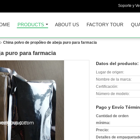
Soporte y Ve
OME
PRODUCTS
ABOUT US
FACTORY TOUR
QUA
China polvo de propóleo de abeja puro para farmacia
ja puro para farmacia
Datos del producto:
Lugar de origen:
Nombre de la marca:
Certificación:
Número de modelo:
Pago y Envío Términ
Cantidad de orden
mínima:
Precio:
Detalles de empaquetad