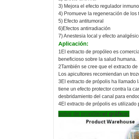
3) Mejora el efecto regulador inmuno
4) Promueve la regeneración de los 
5) Efecto antitumoral
6)Efectos antirradiación
7) Anestesia local y efecto analgésic
Aplicación:
1El extracto de propóleo es comercia
beneficioso sobre la salud humana.
2También se cree que el extracto de 
Los apicultores recomiendan un troz
3El extracto de própolis ha llamado l
tiene un efecto protector contra la ca
desbridamiento del canal para endo
4El extracto de própolis es utilizad
polvo de propóleo
el gráfico: