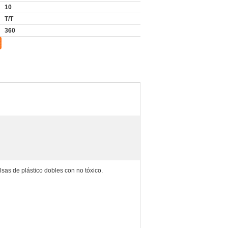
10
T/T
360
lsas de plástico dobles con no tóxico.