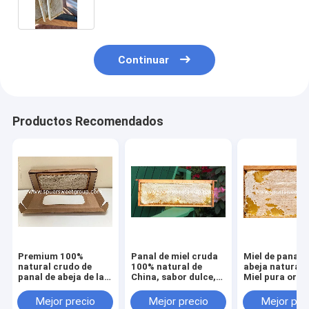
todo el marco 2 kg para el
suministro al por mayor a granel de
alta calidad
Continuar
Productos Recomendados
Premium 100%
Panal de miel cruda
Miel de panal 
natural crudo de
100% natural de
abeja natural 
panal de abeja de la
China, sabor dulce,
Miel pura orgá
colmena de abejas
miel pura de colmena
multifloral a g
miel pura sin filtrar
silvestre, venta al
al por mayor P
Mejor precio
Mejor precio
Mejor pre
fresca directa de los
por mayor de alta
comestible co