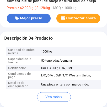
comestible de panal de abeja natural miel de abeja
con todo el marco 2 kg para el suministro al por
Precio：$2.09/kg-$3.128/kg
MOQ：1000 kg
mayor a granel de alta calidad
Mejor precio
Contactar ahora
Descripción De Producto
Cantidad de orden
1000 kg
mínima
Capacidad de la
50 toneladas/semana
fuente
Certificación
ISO, HACCP, FDA, GMP
Condiciones de
L/C, D/A ,, D/P, T/T, Western Union,
pago
Detalles de
Una pieza entera con marco nido.
empaquetado
Vea más