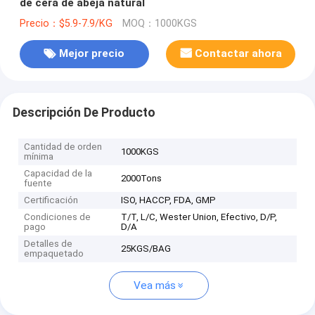
de cera de abeja natural
Precio：$5.9-7.9/KG
MOQ：1000KGS
Mejor precio
Contactar ahora
Descripción De Producto
Cantidad de orden
1000KGS
mínima
Capacidad de la
2000Tons
fuente
Certificación
ISO, HACCP, FDA, GMP
Condiciones de
T/T, L/C, Wester Union, Efectivo, D/P,
pago
D/A
Detalles de
25KGS/BAG
empaquetado
Vea más