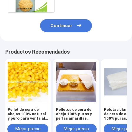
natural
Continuar
Productos Recomendados
Pellet de cera de
Pelletos de cera de
Pelotas blanq
abejas 100% natural
abeja 100% puros y
de cera de abe
y puro para venta al
perlas amarillas
100% puras,
por mayor
Perlas naturales de
escamas blanc
cera de abeja para
cera de abeja
Mejor precio
Mejor precio
Mejor pre
bricolaje