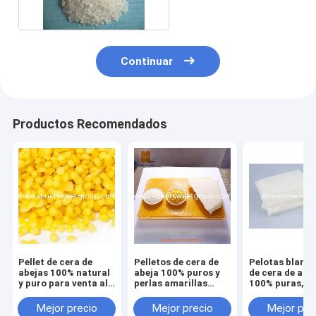
Continuar
Productos Recomendados
Pellet de cera de
Pelletos de cera de
Pelotas blanq
abejas 100% natural
abeja 100% puros y
de cera de abe
y puro para venta al
perlas amarillas
100% puras,
por mayor
Perlas naturales de
escamas blanc
cera de abeja para
cera de abeja
Mejor precio
Mejor precio
Mejor pre
bricolaje